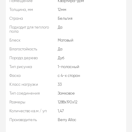
Помещение
Квартира-дом
Толщина, мм
12мм
Страна
Бельгия
Подходит для теплого
Да
пола
Блеск
Матовый
Влагостойкость
Да
Порода дерева
Дуб
Тип рисунка
1-полосный
Фаска
с 4-х сторон
Класс нагрузки
33
Тип соединения
Замковое
Размеры
1288x190x12
Количество кв.м / уп
1,47
Производитель
Berry Alloc