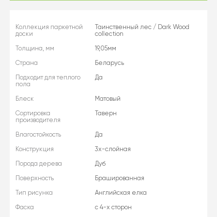
Коллекция паркетной
Таинственный лес / Dark Wood
доски
collection
Толщина, мм
19,05мм
Страна
Беларусь
Подходит для теплого
Да
пола
Блеск
Матовый
Сортировка
Таверн
производителя
Влагостойкость
Да
Конструкция
3х-слойная
Порода дерева
Дуб
Поверхность
Брашированная
Тип рисунка
Английская елка
Фаска
с 4-х сторон