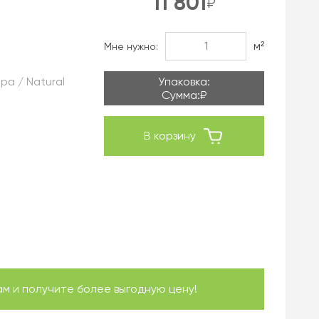
11 801
₽
м²
Мне нужно:
а / Natural
Упаковка:
Сумма:
₽
В корзину
 и получите более выгодную цену!