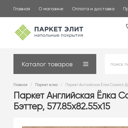
Главная
О магазине
Оплата и доставка
П
Каталог товаров
Главная
/
Паркет елка
/
Паркет Английская Ёлка Coswick Дуб 
Паркет Английская Ёлка Co
Бэттер, 577.85x82.55x15