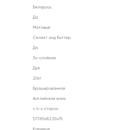
Беларусь
Да
Матовый
Селект энд Бэттер
Да
3х-слойная
Дуб
20кг
Брашированная
Английская елка
с 4-х сторон
577.85x82.55x15
Клеевое