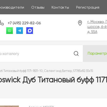
роизводители
Отзывы
Контакты
Регистрация
г. Москва,
+7 (495) 229-82-06
шоссе, 6-й
д. 55А
Параметр
Титановый буфф 1171-1831-10, Селект энд Бэттер, 577.85x82.55x15
swick Дуб Титановый буфф 1171