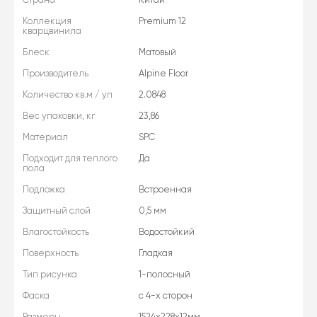
Коллекция
Premium 12
кварцвинила
Блеск
Матовый
Производитель
Alpine Floor
Количество кв.м / уп
2.0848
Вес упаковки, кг
23,86
Материал
SPC
Подходит для теплого
Да
пола
Подложка
Встроенная
Защитный слой
0,5 мм
Влагостойкость
Водостойкий
Поверхность
Гладкая
Тип рисунка
1-полосный
Фаска
с 4-х сторон
Размеры
1524х228х12мм