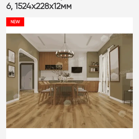
6, 1524х228х12мм
NEW