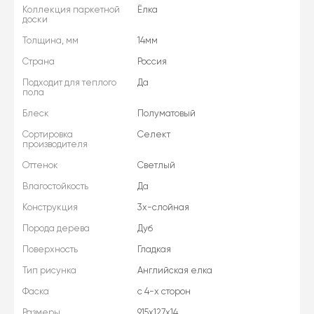
Коллекция паркетной
Ёлка
доски
Толщина, мм
14мм
Страна
Россия
Подходит для теплого
Да
пола
Блеск
Полуматовый
Сортировка
Селект
производителя
Оттенок
Светлый
Влагостойкость
Да
Конструкция
3х-слойная
Порода дерева
Дуб
Поверхность
Гладкая
Тип рисунка
Английская елка
Фаска
с 4-х сторон
Размеры
915х127х14