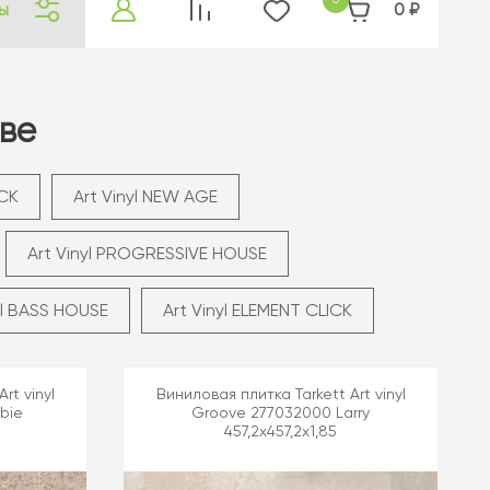
ы
0
₽
кве
OCK
Art Vinyl NEW AGE
Art Vinyl PROGRESSIVE HOUSE
yl BASS HOUSE
Art Vinyl ELEMENT CLICK
rt vinyl
Виниловая плитка Tarkett Art vinyl
bie
Groove 277032000 Larry
457,2x457,2x1,85