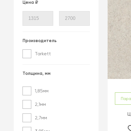
Цена
₽
Производитель
Tarkett
Толщина, мм
1,85мм
Пар
2,1мм
Ц
2,7мм