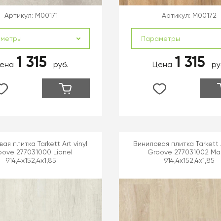
Артикул:
M00171
Артикул:
M00172
аметры
Параметры
1 315
1 315
ена
руб.
Цена
ру
ая плитка Tarkett Art vinyl
Виниловая плитка Tarkett A
oove 277031000 Lionel
Groove 277031002 Mar
914,4x152,4x1,85
914,4x152,4x1,85