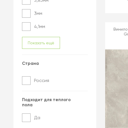
3,85мм
3мм
4,1мм
Винилов
G
Показать ещё
Страна
Россия
Подходит для теплого
пола
Да