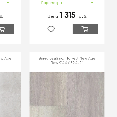
Параметры
1 315
б.
Цена
руб.
ew Age
Виниловый пол Tarkett New Age
Flow 914,4х152,4х2,1