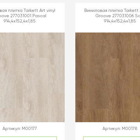
ая плитка Tarkett Art vinyl
Виниловая плитка Tarkett A
oove 277031001 Pascal
Groove 277031006 S
914,4x152,4x1,85
914,4x152,4x1,85
Артикул:
M00177
Артикул:
M00178