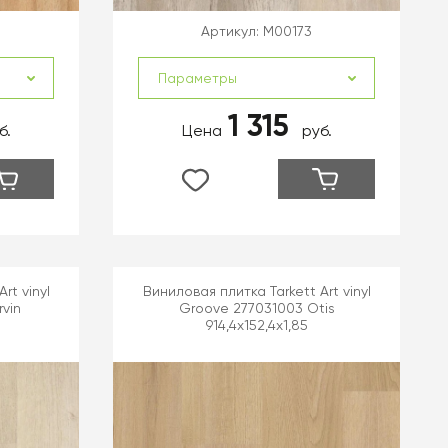
Артикул:
M00173
Параметры
1 315
б.
Цена
руб.
rt vinyl
Виниловая плитка Tarkett Art vinyl
vin
Groove 277031003 Otis
914,4x152,4x1,85