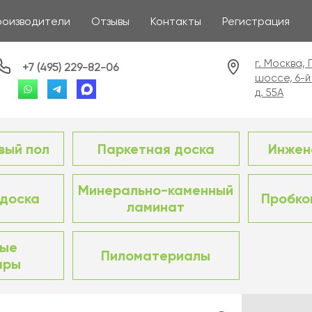
роизводители
Отзывы
Контакты
Регистрация
г. Москва,
+7 (495) 229-82-06
шоссе, 6-й
д. 55А
вый пол
Паркетная доска
Инжен
Минерально-каменный
доска
Пробко
ламинат
ные
Пиломатериалы
ары