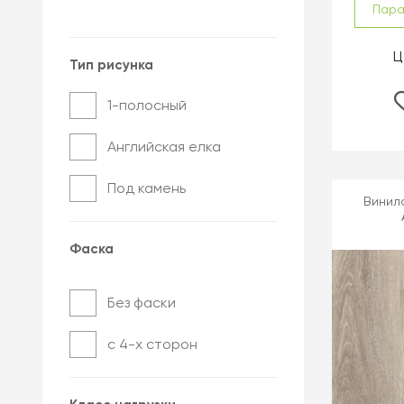
Пар
Ц
Тип рисунка
1-полосный
Английская елка
Под камень
Винило
Фаска
Без фаски
с 4-х сторон