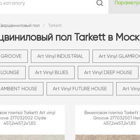
Параметр
Кварцвиниловый пол
/
Tarkett
виниловый пол Tarkett в Мос
yl GROOVE
Art Vinyl INDUSTRIAL
Art Vinyl GLAMR
yl LOUNGE
Art Vinyl BLUES
Art Vinyl DEEP HOUSE
yl AMBIENT HOUSE
Art Vinyl FUTURE HOUSE
Art Vin
ая плитка Tarkett Art vinyl
Виниловая плитка Tarkett A
oove 277032002 Clyde
Groove 277032001 Her
457,2x457,2x1,85
457,2x457,2x1,85