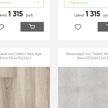
аметры
Параметры
1 315
1 315
ена
руб.
Цена
ру
вый пол Tarkett New Age
Виниловый пол Tarkett N
Astra 914,4х152,4х2,1
Aura 457,2х457,2х2,1