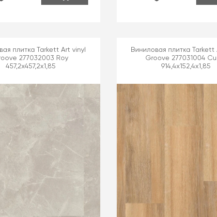
ая плитка Tarkett Art vinyl
Виниловая плитка Tarkett A
roove 277032003 Roy
Groove 277031004 Cur
457,2x457,2x1,85
914,4x152,4x1,85