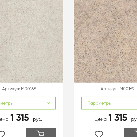
Артикул:
M00168
Артикул:
M00169
аметры
Параметры
1 315
1 315
ена
руб.
Цена
ру