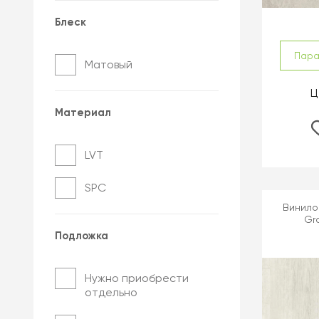
Блеск
Пар
Матовый
Ц
Материал
LVT
SPC
Винилов
Gr
Подложка
Нужно приобрести
отдельно