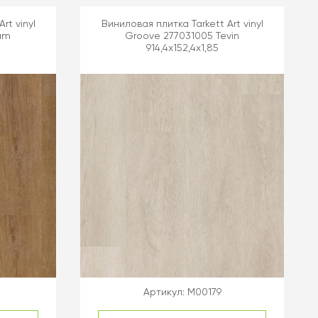
rt vinyl
Виниловая плитка Tarkett Art vinyl
am
Groove 277031005 Tevin
914,4x152,4x1,85
Артикул:
M00179